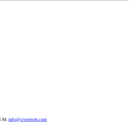
75 M:
info@crvenivrh.com