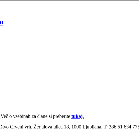
ja
Več o vsebinah za člane si pre­berite
tukaj.
ruštvo Crveni vrh, Žerjalova ulica 18, 1000 Ljubljana. T: 386 51 634 7