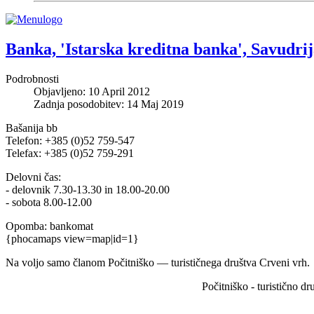
Banka, 'Istarska kreditna banka', Savudri
Podrobnosti
Objavljeno: 10 April 2012
Zadnja posodobitev: 14 Maj 2019
Bašanija bb
Telefon: +385 (0)52 759-547
Telefax: +385 (0)52 759-291
Delovni čas:
- delovnik 7.30-13.30 in 18.00-20.00
- sobota 8.00-12.00
Opomba: bankomat
{phocamaps view=map|id=1}
Na voljo samo članom Počit­niško — tur­is­tičnega društva Crveni vrh. 
Počitniško - turistično d