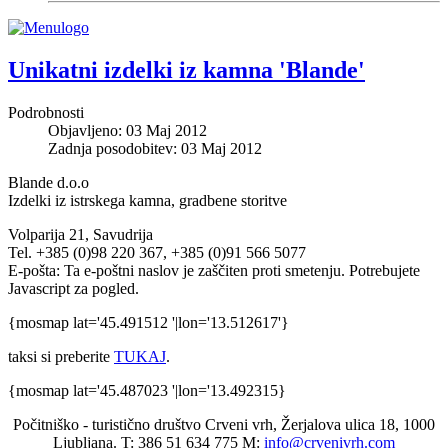
Unikatni izdelki iz kamna 'Blande'
Podrobnosti
Objavljeno: 03 Maj 2012
Zadnja posodobitev: 03 Maj 2012
Blande d.o.o
Izdelki iz istrskega kamna, gradbene storitve
Volparija 21, Savudrija
Tel. +385 (0)98 220 367, +385 (0)91 566 5077
E-pošta:
Ta e-poštni naslov je zaščiten proti smetenju. Potrebujete
Javascript za pogled.
{mosmap lat='45.491512 '|lon='13.512617'}
taksi si preberite
TUKAJ
.
{mosmap lat='45.487023 '|lon='13.492315}
Počitniško - turistično društvo Crveni vrh, Žerjalova ulica 18, 1000
Ljubljana. T: 386 51 634 775 M:
info@crvenivrh.com