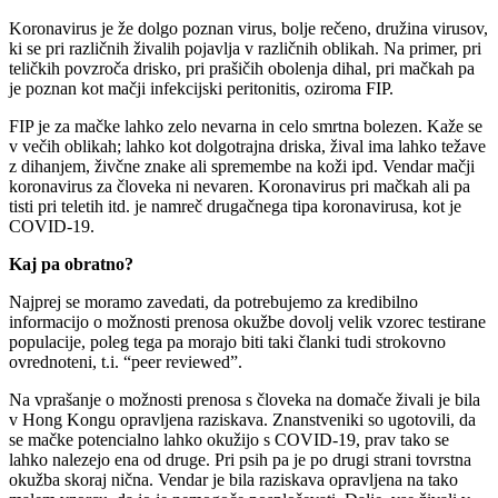
Koronavirus je že dolgo poznan virus, bolje rečeno, družina virusov,
ki se pri različnih živalih pojavlja v različnih oblikah. Na primer, pri
teličkih povzroča drisko, pri prašičih obolenja dihal, pri mačkah pa
je poznan kot mačji infekcijski peritonitis, oziroma FIP.
FIP je za mačke lahko zelo nevarna in celo smrtna bolezen. Kaže se
v večih oblikah; lahko kot dolgotrajna driska, žival ima lahko težave
z dihanjem, živčne znake ali spremembe na koži ipd. Vendar mačji
koronavirus za človeka ni nevaren. Koronavirus pri mačkah ali pa
tisti pri teletih itd. je namreč drugačnega tipa koronavirusa, kot je
COVID-19.
Kaj pa obratno?
Najprej se moramo zavedati, da potrebujemo za kredibilno
informacijo o možnosti prenosa okužbe dovolj velik vzorec testirane
populacije, poleg tega pa morajo biti taki članki tudi strokovno
ovrednoteni, t.i. “peer reviewed”.
Na vprašanje o možnosti prenosa s človeka na domače živali je bila
v Hong Kongu opravljena raziskava. Znanstveniki so ugotovili, da
se mačke potencialno lahko okužijo s COVID-19, prav tako se
lahko nalezejo ena od druge. Pri psih pa je po drugi strani tovrstna
okužba skoraj nična. Vendar je bila raziskava opravljena na tako