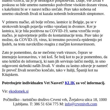
malem vzorcu, da jo je nemogoče posploševati. Dalje, vse živali v
poskusu so bile umetno namensko podvržene visokim dozam virusa,
s kakršnimi bi se v naravi težko srečale. Prav tako nobena od
umetno okuženih živali ni kazala nobenih bolezenskih simptomov.
V primeru mačke, ali bolje rečeno, lastnice iz Belgije, pa se v
strokovnih krogih pojavlja veliko vprašanj in dvomov. Ker je
lastnica, ki je bila pozitivna na COVID-19, sama vzorčila svojo
mačko, je najverjetneje prišlo do kontaminacije testa. Prav tako je
možno, da COVID-19, virus, ki trenutno povzroča epidemijo pri
ljudeh, na testu navzkrižno reagira z mačjim koronavirusom.
Zato je pomembno, da ne mečemo vseh virusov, čeprav se
imenujejo koronavirus, v isti koš. Še bolj kot to pa je pomembno, da
smo kritični do informacij, ki nam jih servirajo laični mediji, in smo
odgovorni skrbniki naših živali. V strahu za lastno zdravje je namreč
že preveč živali nesrečno končalo, tako v Italiji, Španiji kot na
Kitajskem.
Potrebujete individualen Vet Nasvet?
KLIK
za več informacij.
Vir:
ekodomek.si
Počitniško - turistično društvo Crveni vrh, Žerjalova ulica 18, 1000
Ljubljana. T: 386 51 634 775 M:
info@crvenivrh.com