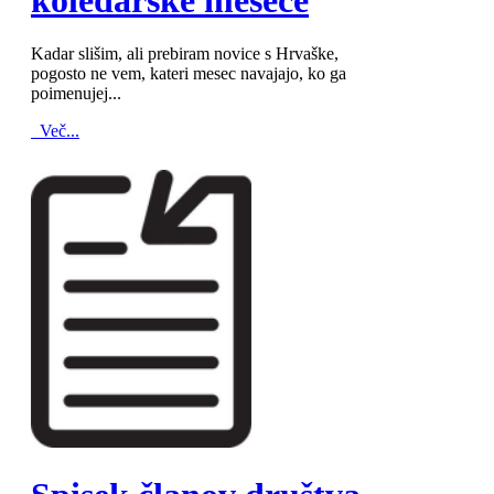
koledarske mesece
Kadar slišim, ali prebiram novice s Hrvaške,
pogosto ne vem, kateri mesec navajajo, ko ga
poimenujej...
Več...
MOD_JTCS_VIEW_ARTICLE_LINK
MOD_JTCS_VIEW_FULL_IMAGE