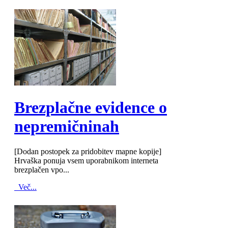
MOD_JTCS_VIEW_ARTICLE_LINK
MOD_JTCS_VIEW_FULL_IMAGE
Brezplačne evidence o
nepremičninah
[Dodan postopek za pridobitev mapne kopije]
Hrvaška ponuja vsem uporabnikom interneta
brezplačen vpo...
Več...