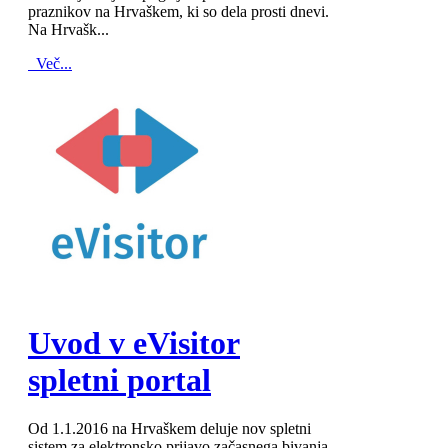
praznikov na Hrvaškem, ki so dela prosti dnevi.
Na Hrvašk...
Več...
MOD_JTCS_VIEW_ARTICLE_LINK
MOD_JTCS_VIEW_FULL_IMAGE
Uvod v eVisitor
spletni portal
Od 1.1.2016 na Hrvaškem deluje nov spletni
sistem za elektronsko prijavo začasnega bivanja