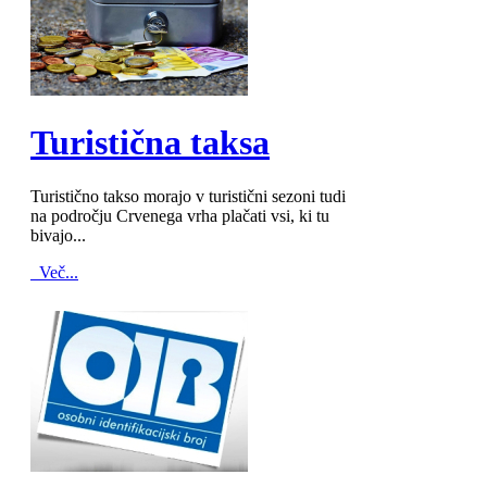
MOD_JTCS_VIEW_ARTICLE_LINK
MOD_JTCS_VIEW_FULL_IMAGE
Turistična taksa
Turistično takso morajo v turistični sezoni tudi
na področju Crvenega vrha plačati vsi, ki tu
bivajo...
Več...
MOD_JTCS_VIEW_ARTICLE_LINK
MOD_JTCS_VIEW_FULL_IMAGE