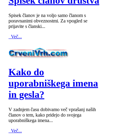
Spisek članov društva
Spisek članov je na voljo samo članom s
poravnanimi obveznostmi. Za vpogled se
prijavite s članski...
Več...
MOD_JTCS_VIEW_ARTICLE_LINK
MOD_JTCS_VIEW_FULL_IMAGE
Kako do
uporabniškega imena
in gesla?
V zadnjem času dobivamo več vprašanj naših
članov o tem, kako pridejo do svojega
uporabniškega imena...
Več...