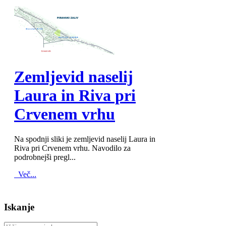
MOD_JTCS_VIEW_ARTICLE_LINK
MOD_JTCS_VIEW_FULL_IMAGE
Zemljevid naselij
Laura in Riva pri
Crvenem vrhu
Na spodnji sliki je zemljevid naselij Laura in
Riva pri Crvenem vrhu. Navodilo za
podrobnejši pregl...
Več...
Iskanje