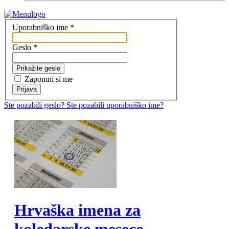
Uporabniško ime
*
Geslo
*
Prikažite geslo
Zapomni si me
Prijava
Ste pozabili geslo?
Ste pozabili uporabniško ime?
MOD_JTCS_VIEW_ARTICLE_LINK
MOD_JTCS_VIEW_FULL_IMAGE
Hrvaška imena za