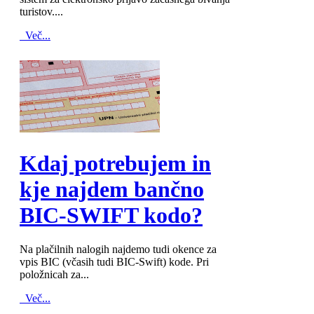
turistov....
Več...
MOD_JTCS_VIEW_ARTICLE_LINK
MOD_JTCS_VIEW_FULL_IMAGE
Kdaj potrebujem in
kje najdem bančno
BIC-SWIFT kodo?
Na plačilnih nalogih najdemo tudi okence za
vpis BIC (včasih tudi BIC-Swift) kode. Pri
položnicah za...
Več...