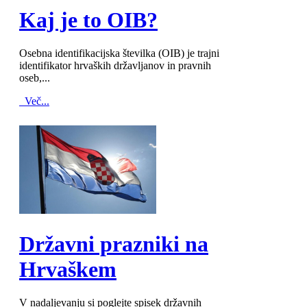
Kaj je to OIB?
Osebna identifikacijska številka (OIB) je trajni
identifikator hrvaških državljanov in pravnih
oseb,...
Več...
MOD_JTCS_VIEW_ARTICLE_LINK
MOD_JTCS_VIEW_FULL_IMAGE
Državni prazniki na
Hrvaškem
V nadaljevanju si poglejte spisek državnih