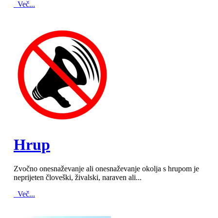
Več...
MOD_JTCS_VIEW_ARTICLE_LINK
MOD_JTCS_VIEW_FULL_IMAGE
Hrup
Zvočno onesnaževanje ali onesnaževanje okolja s hrupom je
neprijeten človeški, živalski, naraven ali...
Več...