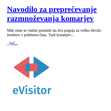
MOD_JTCS_VIEW_ARTICLE_LINK
MOD_JTCS_VIEW_FULL_IMAGE
Navodilo za preprečevanje
razmnoževanja komarjev
Mile zime in vlažne pomladi sta dva pogoja za veliko število
insektov v poletnem času. Tudi komarjev...
Več...
MOD_JTCS_VIEW_ARTICLE_LINK
MOD_JTCS_VIEW_FULL_IMAGE