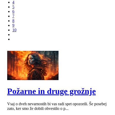
4
5
6
7
8
9
10
MOD_JTCS_VIEW_ARTICLE_LINK
MOD_JTCS_VIEW_FULL_IMAGE
Požarne in druge grožnje
Vsaj o dveh nevarnostih bi vas radi spet opozorili. Še posebej
zato, ker smo že dobili obvestilo o p...