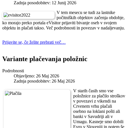
Zadnja posodobitev: 12 Junij 2026
V tem mesecu se tudi za lastnike
počitniških objektov začenja obdobje,
ko morajo preko portala eVisitor prijaviti bivanje oseb v svojem
objektu in plačati takso. Več podrobnosti in povezav v nadaljevanju.
Prijavite se, če želite prebrati več…
Variante plačevanja položnic
Podrobnosti
Objavljeno: 26 Maj 2026
Zadnja posodobitev: 26 Maj 2026
V starih časih smo vse
položnice za plačilo stroškov
v povezavi z vikendi na
Crvenem vrhu plačali
osebno na loklani pošti ali
banki v Savudriji ali v
Umagu. Kasneje smo dobili
Evro v Sloveniji in potem še