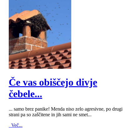
MOD_JTCS_VIEW_ARTICLE_LINK
MOD_JTCS_VIEW_FULL_IMAGE
Če vas obiščejo divje
čebele...
... samo brez panike! Menda niso zelo agresivne, po drugi
strani pa so zaščitene in jih sami ne smet...
Več...