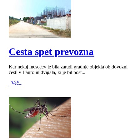
MOD_JTCS_VIEW_ARTICLE_LINK
MOD_JTCS_VIEW_FULL_IMAGE
Cesta spet prevozna
Kar nekaj mesecev je bila zaradi gradnje objekta ob dovozni
cesti v Lauro in dvigala, ki je bil post...
Več...