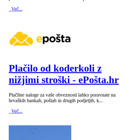
Več...
MOD_JTCS_VIEW_ARTICLE_LINK
MOD_JTCS_VIEW_FULL_IMAGE
Plačilo od koderkoli z
nižjimi stroški - ePošta.hr
Plačilne naloge za vaše obveznosti lahko poravnate na
hrvaških bankah, poštah in drugih podjetjih, k...
Več...