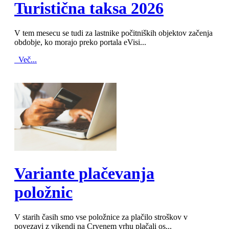
Turistična taksa 2026
V tem mesecu se tudi za lastnike počitniških objektov začenja
obdobje, ko morajo preko portala eVisi...
Več...
MOD_JTCS_VIEW_ARTICLE_LINK
MOD_JTCS_VIEW_FULL_IMAGE
Variante plačevanja
položnic
V starih časih smo vse položnice za plačilo stroškov v
povezavi z vikendi na Crvenem vrhu plačali os...