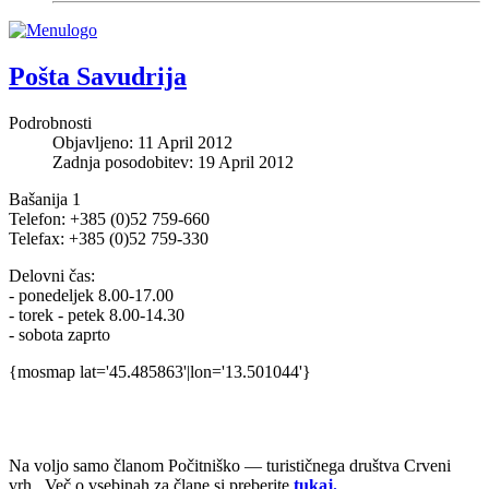
Pošta Savudrija
Podrobnosti
Objavljeno: 11 April 2012
Zadnja posodobitev: 19 April 2012
Bašanija 1
Telefon: +385 (0)52 759-660
Telefax: +385 (0)52 759-330
Delovni čas:
- ponedeljek 8.00-17.00
- torek - petek 8.00-14.30
- sobota zaprto
{mosmap lat='45.485863'|lon='13.501044'}
Na voljo samo članom Počit­niško — tur­is­tičnega društva Crveni
vrh. Več o vsebinah za člane si pre­berite
tukaj.