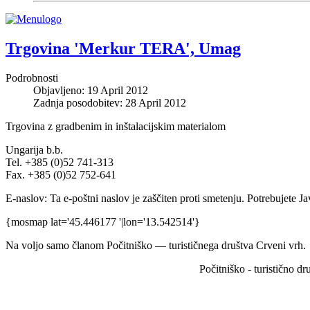
Trgovina 'Merkur TERA', Umag
Podrobnosti
Objavljeno: 19 April 2012
Zadnja posodobitev: 28 April 2012
Trgovina z gradbenim in inštalacijskim materialom
Ungarija b.b.
Tel. +385 (0)52 741-313
Fax. +385 (0)52 752-641
E-naslov:
Ta e-poštni naslov je zaščiten proti smetenju. Potrebujete Ja
{mosmap lat='45.446177 '|lon='13.542514'}
Na voljo samo članom Počit­niško — tur­is­tičnega društva Crveni vrh. 
Počitniško - turistično d