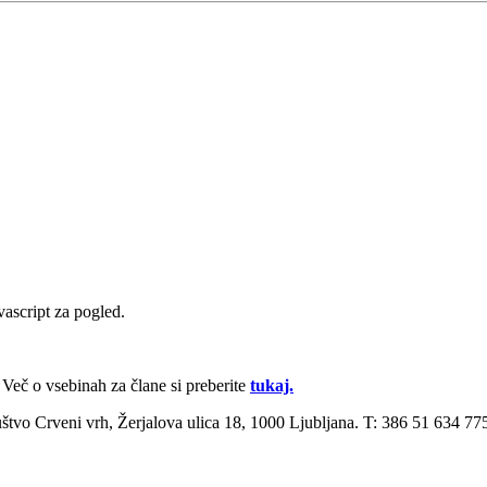
vascript za pogled.
Več o vsebinah za člane si pre­berite
tukaj.
ruštvo Crveni vrh, Žerjalova ulica 18, 1000 Ljubljana. T: 386 51 634 7