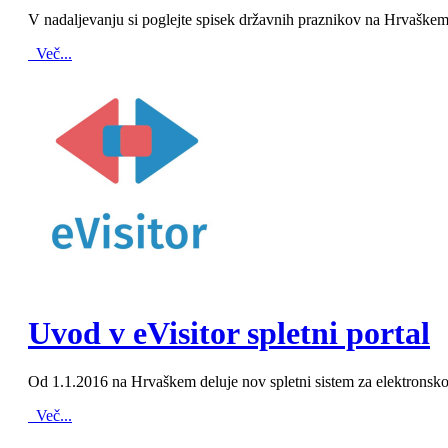
V nadaljevanju si poglejte spisek državnih praznikov na Hrvaškem,
Več...
MOD_JTCS_VIEW_ARTICLE_LINK
MOD_JTCS_VIEW_FULL_IMAGE
Uvod v eVisitor spletni portal
Od 1.1.2016 na Hrvaškem deluje nov spletni sistem za elektronsko p
Več...