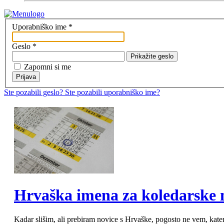
Uporabniško ime
*
Geslo
*
Prikažite geslo
Zapomni si me
Prijava
Ste pozabili geslo?
Ste pozabili uporabniško ime?
MOD_JTCS_VIEW_ARTICLE_LINK
MOD_JTCS_VIEW_FULL_IMAGE
Hrvaška imena za koledarske 
Kadar slišim, ali prebiram novice s Hrvaške, pogosto ne vem, kater