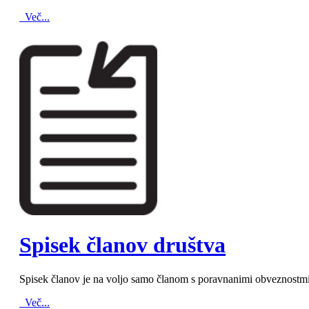
Več...
MOD_JTCS_VIEW_ARTICLE_LINK
MOD_JTCS_VIEW_FULL_IMAGE
Spisek članov društva
Spisek članov je na voljo samo članom s poravnanimi obveznostmi. 
Več...