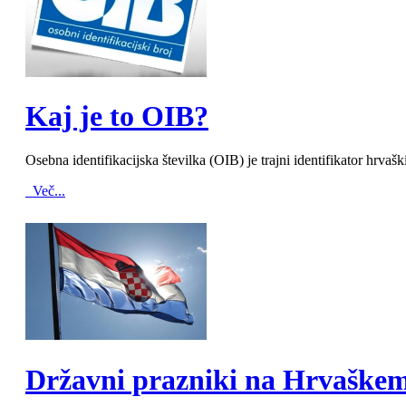
MOD_JTCS_VIEW_ARTICLE_LINK
MOD_JTCS_VIEW_FULL_IMAGE
Kaj je to OIB?
Osebna identifikacijska številka (OIB) je trajni identifikator hrvašk
Več...
MOD_JTCS_VIEW_ARTICLE_LINK
MOD_JTCS_VIEW_FULL_IMAGE
Državni prazniki na Hrvaške