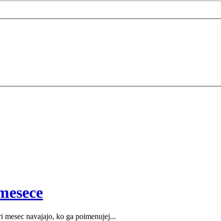
mesece
i mesec navajajo, ko ga poimenujej...