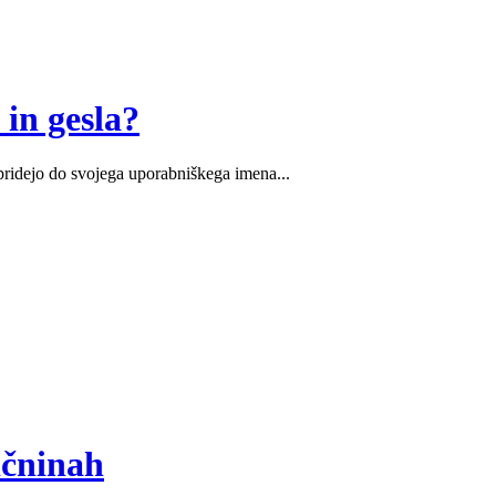
in gesla?
ridejo do svojega uporabniškega imena...
ičninah