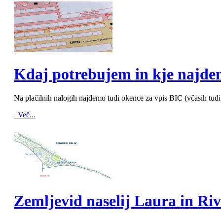
MOD_JTCS_VIEW_ARTICLE_LINK
MOD_JTCS_VIEW_FULL_IMAGE
Kdaj potrebujem in kje naj
Na plačilnih nalogih najdemo tudi okence za vpis BIC (včasih tudi
Več...
MOD_JTCS_VIEW_ARTICLE_LINK
MOD_JTCS_VIEW_FULL_IMAGE
Zemljevid naselij Laura in Ri