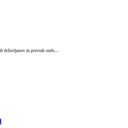
ih državljanov in pravnih oseb,...
m