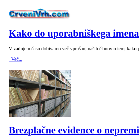
MOD_JTCS_VIEW_ARTICLE_LINK
MOD_JTCS_VIEW_FULL_IMAGE
Kako do uporabniškega imena 
V zadnjem času dobivamo več vprašanj naših članov o tem, kako p
Več...
MOD_JTCS_VIEW_ARTICLE_LINK
MOD_JTCS_VIEW_FULL_IMAGE
Brezplačne evidence o neprem