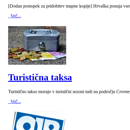
[Dodan postopek za pridobitev mapne kopije] Hrvaška ponuja vse
Več...
MOD_JTCS_VIEW_ARTICLE_LINK
MOD_JTCS_VIEW_FULL_IMAGE
Turistična taksa
Turistično takso morajo v turistični sezoni tudi na področju Crvenega
Več...