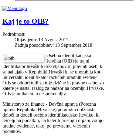
Kaj je to OIB?
Podrobnosti
Objavljeno: 13 Avgust 2015
Zadnja posodobitev: 13 September 2018
Osebna identifikacijska
številka (OIB) je trajni
identifikator hrvaških državljanov in pravnih oseb, ki
se nahajajo v Republiki Hrvaški in se uporablja kot
univerzalni identifikator različnih uradnih evidenc.
OIB se odobri tudi za tuje fizične in pravne osebe, za
katere je nastal razlog za nadzor na ozemlju Hrvaške.
OIB je unikaten in nespremenljiv.
Ministrstvo za finance - Davčna uprava (Porezna
uprava Republike Hrvatske) po uradni dolžnosti
določi in dodeli osebno identifikacijsko številko, ki
temelji na podatkih, na katerih pristojni organi vodijo
uradne evidence, takoj po prevzemu vnesenih
podatkov.