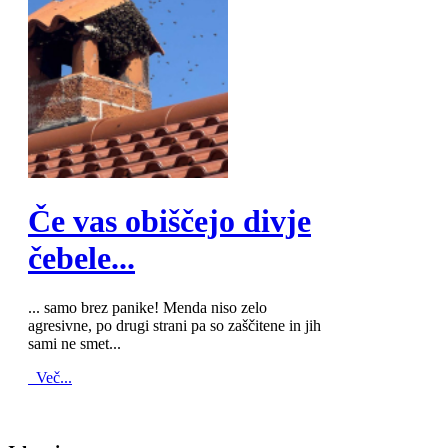
MOD_JTCS_VIEW_ARTICLE_LINK
MOD_JTCS_VIEW_FULL_IMAGE
Če vas obiščejo divje
čebele...
... samo brez panike! Menda niso zelo
agresivne, po drugi strani pa so zaščitene in jih
sami ne smet...
Več...