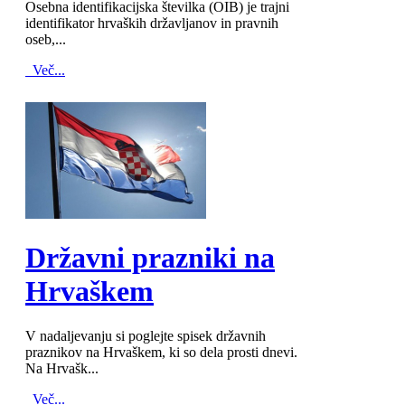
Osebna identifikacijska številka (OIB) je trajni
identifikator hrvaških državljanov in pravnih
oseb,...
Več...
MOD_JTCS_VIEW_ARTICLE_LINK
MOD_JTCS_VIEW_FULL_IMAGE
Državni prazniki na
Hrvaškem
V nadaljevanju si poglejte spisek državnih
praznikov na Hrvaškem, ki so dela prosti dnevi.
Na Hrvašk...
Več...