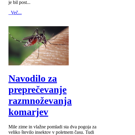
je bil post...
Več...
MOD_JTCS_VIEW_ARTICLE_LINK
MOD_JTCS_VIEW_FULL_IMAGE
Navodilo za
preprečevanje
razmnoževanja
komarjev
Mile zime in vlažne pomladi sta dva pogoja za
veliko število insektov v poletnem času. Tudi