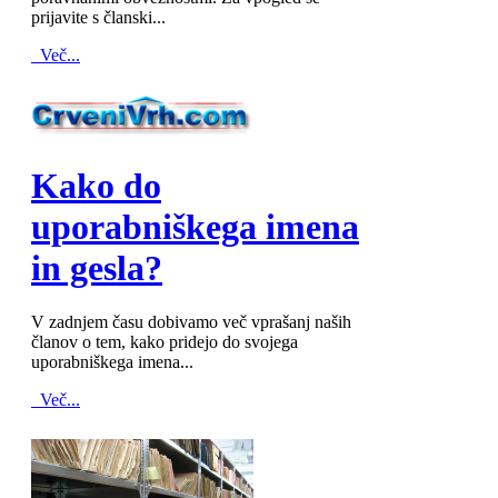
prijavite s članski...
Več...
MOD_JTCS_VIEW_ARTICLE_LINK
MOD_JTCS_VIEW_FULL_IMAGE
Kako do
uporabniškega imena
in gesla?
V zadnjem času dobivamo več vprašanj naših
članov o tem, kako pridejo do svojega
uporabniškega imena...
Več...