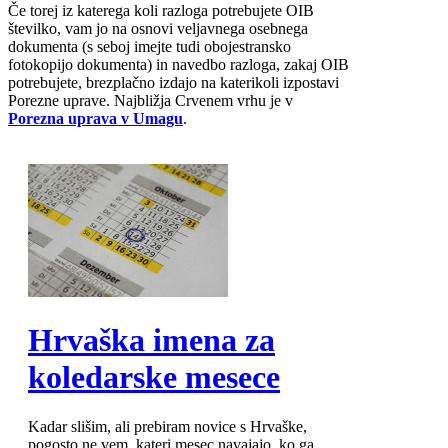
Če torej iz katerega koli razloga potrebujete OIB
številko, vam jo na osnovi veljavnega osebnega
dokumenta (s seboj imejte tudi obojestransko
fotokopijo dokumenta) in navedbo razloga, zakaj OIB
potrebujete, brezplačno izdajo na katerikoli izpostavi
Porezne uprave. Najbližja Crvenem vrhu je v
Porezna uprava v Umagu
.
MOD_JTCS_VIEW_ARTICLE_LINK
MOD_JTCS_VIEW_FULL_IMAGE
Hrvaška imena za
koledarske mesece
Kadar slišim, ali prebiram novice s Hrvaške,
pogosto ne vem, kateri mesec navajajo, ko ga