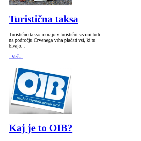
MOD_JTCS_VIEW_ARTICLE_LINK
MOD_JTCS_VIEW_FULL_IMAGE
Turistična taksa
Turistično takso morajo v turistični sezoni tudi
na področju Crvenega vrha plačati vsi, ki tu
bivajo...
Več...
MOD_JTCS_VIEW_ARTICLE_LINK
MOD_JTCS_VIEW_FULL_IMAGE
Kaj je to OIB?