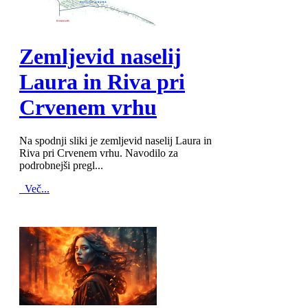
MOD_JTCS_VIEW_ARTICLE_LINK
MOD_JTCS_VIEW_FULL_IMAGE
Zemljevid naselij
Laura in Riva pri
Crvenem vrhu
Na spodnji sliki je zemljevid naselij Laura in
Riva pri Crvenem vrhu. Navodilo za
podrobnejši pregl...
Več...