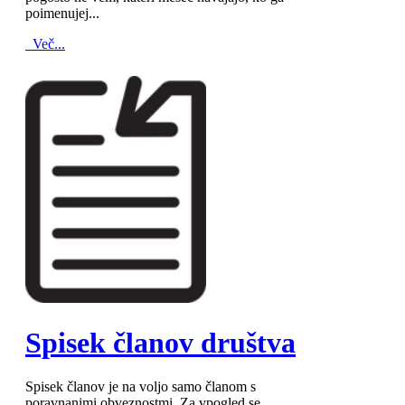
poimenujej...
Več...
MOD_JTCS_VIEW_ARTICLE_LINK
MOD_JTCS_VIEW_FULL_IMAGE
Spisek članov društva
Spisek članov je na voljo samo članom s
poravnanimi obveznostmi. Za vpogled se