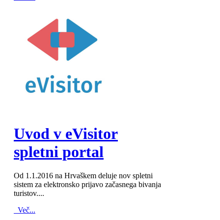
MOD_JTCS_VIEW_ARTICLE_LINK
MOD_JTCS_VIEW_FULL_IMAGE
Uvod v eVisitor
spletni portal
Od 1.1.2016 na Hrvaškem deluje nov spletni
sistem za elektronsko prijavo začasnega bivanja
turistov....
Več...