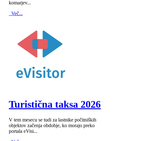
komarjev...
Več...
MOD_JTCS_VIEW_ARTICLE_LINK
MOD_JTCS_VIEW_FULL_IMAGE
Turistična taksa 2026
V tem mesecu se tudi za lastnike počitniških
objektov začenja obdobje, ko morajo preko
portala eVisi...