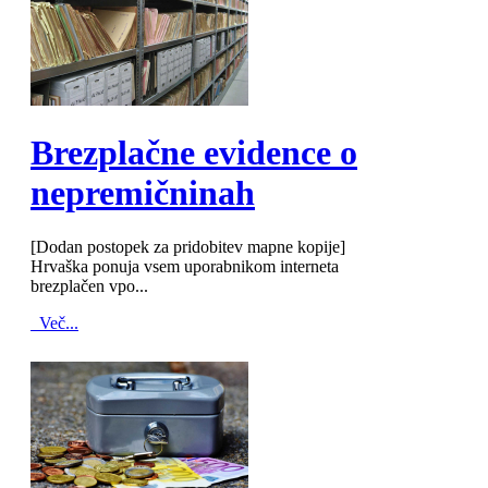
MOD_JTCS_VIEW_ARTICLE_LINK
MOD_JTCS_VIEW_FULL_IMAGE
Brezplačne evidence o
nepremičninah
[Dodan postopek za pridobitev mapne kopije]
Hrvaška ponuja vsem uporabnikom interneta
brezplačen vpo...
Več...