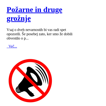
MOD_JTCS_VIEW_ARTICLE_LINK
MOD_JTCS_VIEW_FULL_IMAGE
Požarne in druge
grožnje
Vsaj o dveh nevarnostih bi vas radi spet
opozorili. Še posebej zato, ker smo že dobili
obvestilo o p...
Več...