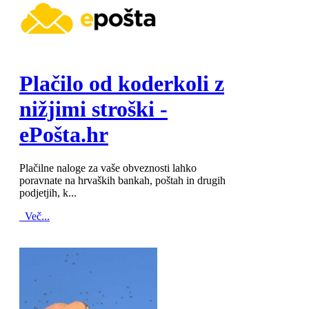
MOD_JTCS_VIEW_ARTICLE_LINK
MOD_JTCS_VIEW_FULL_IMAGE
Plačilo od koderkoli z
nižjimi stroški -
ePošta.hr
Plačilne naloge za vaše obveznosti lahko
poravnate na hrvaških bankah, poštah in drugih
podjetjih, k...
Več...