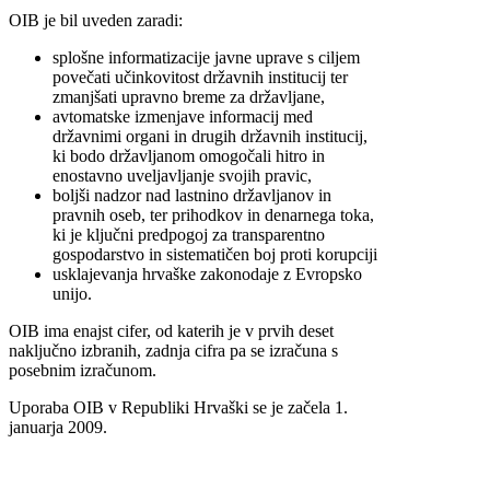
OIB je bil uveden zaradi:
splošne informatizacije javne uprave s ciljem
povečati učinkovitost državnih institucij ter
zmanjšati upravno breme za državljane,
avtomatske izmenjave informacij med
državnimi organi in drugih državnih institucij,
ki bodo državljanom omogočali hitro in
enostavno uveljavljanje svojih pravic,
boljši nadzor nad lastnino državljanov in
pravnih oseb, ter prihodkov in denarnega toka,
ki je ključni predpogoj za transparentno
gospodarstvo in sistematičen boj proti korupciji
usklajevanja hrvaške zakonodaje z Evropsko
unijo.
OIB ima enajst cifer, od katerih je v prvih deset
naključno izbranih, zadnja cifra pa se izračuna s
posebnim izračunom.
Uporaba OIB v Republiki Hrvaški se je začela 1.
januarja 2009.