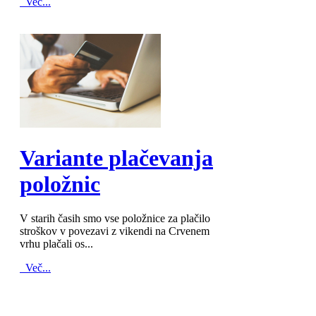
Več...
MOD_JTCS_VIEW_ARTICLE_LINK
MOD_JTCS_VIEW_FULL_IMAGE
Variante plačevanja
položnic
V starih časih smo vse položnice za plačilo
stroškov v povezavi z vikendi na Crvenem
vrhu plačali os...
Več...