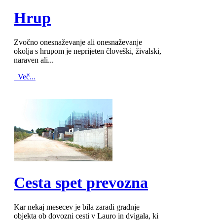
MOD_JTCS_VIEW_ARTICLE_LINK
MOD_JTCS_VIEW_FULL_IMAGE
Hrup
Zvočno onesnaževanje ali onesnaževanje
okolja s hrupom je neprijeten človeški, živalski,
naraven ali...
Več...
MOD_JTCS_VIEW_ARTICLE_LINK
MOD_JTCS_VIEW_FULL_IMAGE
Cesta spet prevozna
Kar nekaj mesecev je bila zaradi gradnje
objekta ob dovozni cesti v Lauro in dvigala, ki