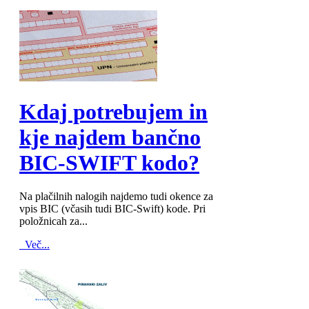
MOD_JTCS_VIEW_ARTICLE_LINK
MOD_JTCS_VIEW_FULL_IMAGE
Kdaj potrebujem in
kje najdem bančno
BIC-SWIFT kodo?
Na plačilnih nalogih najdemo tudi okence za
vpis BIC (včasih tudi BIC-Swift) kode. Pri
položnicah za...
Več...